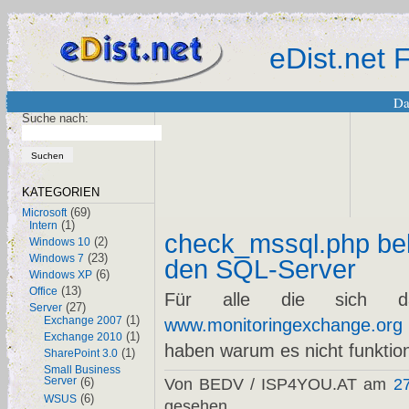
eDist.net
Da
Suche nach:
KATEGORIEN
(69)
Microsoft
(1)
Intern
check_mssql.php bek
(2)
Windows 10
(23)
Windows 7
den SQL-Server
(6)
Windows XP
(13)
Office
Für alle die sich d
(27)
Server
(1)
Exchange 2007
www.monitoringexchange.org
(1)
Exchange 2010
haben warum es nicht funktion
(1)
SharePoint 3.0
Small Business
Server
(6)
Von BEDV / ISP4YOU.AT am
2
(6)
WSUS
gesehen.