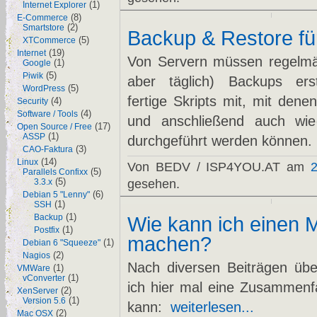
(1)
Internet Explorer
(8)
E-Commerce
(2)
Smartstore
Backup & Restore für
(5)
XTCommerce
(19)
Internet
Von Servern müssen regelmäß
(1)
Google
(5)
Piwik
aber täglich) Backups erst
(5)
WordPress
fertige Skripts mit, mit dene
(4)
Security
(4)
Software / Tools
und anschließend auch wied
(17)
Open Source / Free
(1)
ASSP
durchgeführt werden können.
(3)
CAO-Faktura
(14)
Linux
Von BEDV / ISP4YOU.AT am
2
(5)
Parallels Confixx
(5)
gesehen.
3.3.x
(6)
Debian 5 "Lenny"
(1)
SSH
(1)
Backup
Wie kann ich einen 
(1)
Postfix
machen?
(1)
Debian 6 "Squeeze"
(2)
Nagios
Nach diversen Beiträgen übe
(1)
VMWare
(1)
vConverter
ich hier mal eine Zusammenf
(2)
XenServer
(1)
Version 5.6
kann:
weiterlesen...
(2)
Mac OSX