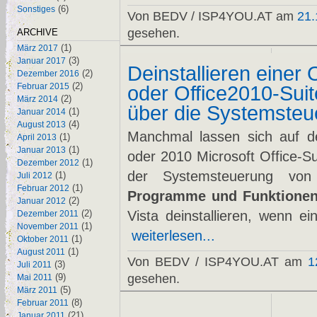
(6)
Sonstiges
Von BEDV / ISP4YOU.AT am
21.
gesehen.
ARCHIVE
(1)
März 2017
(3)
Januar 2017
Deinstallieren einer 
(2)
Dezember 2016
(2)
Februar 2015
oder Office2010-Suit
(2)
März 2014
über die Systemsteue
(1)
Januar 2014
(4)
August 2013
Manchmal lassen sich auf 
(1)
April 2013
(1)
Januar 2013
oder 2010 Microsoft Office-S
(1)
Dezember 2012
der Systemsteuerung vo
(1)
Juli 2012
(1)
Februar 2012
Programme und Funktione
(2)
Januar 2012
(2)
Vista deinstallieren, wenn e
Dezember 2011
(1)
November 2011
weiterlesen...
(1)
Oktober 2011
(1)
August 2011
Von BEDV / ISP4YOU.AT am
1
(3)
Juli 2011
(9)
gesehen.
Mai 2011
(5)
März 2011
(8)
Februar 2011
(21)
Januar 2011