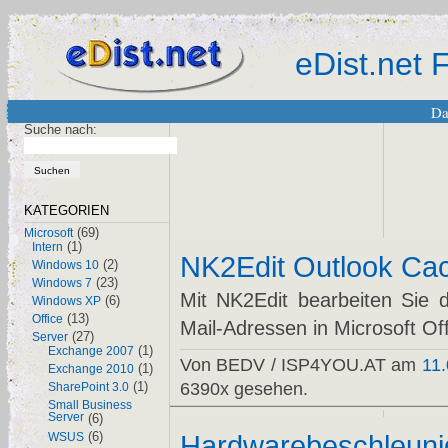
eDist.net
Da
Suche nach:
KATEGORIEN
(69)
Microsoft
(1)
Intern
NK2Edit Outlook Cac
(2)
Windows 10
(23)
Windows 7
Mit NK2Edit bearbeiten Sie d
(6)
Windows XP
(13)
Office
Mail-Adressen in Microsoft Of
(27)
Server
(1)
Exchange 2007
Von BEDV / ISP4YOU.AT am
11
(1)
Exchange 2010
(1)
6390x gesehen.
SharePoint 3.0
Small Business
Server
(6)
(6)
Hardwarebeschleuni
WSUS