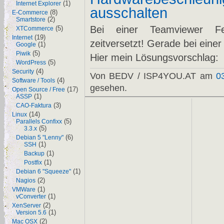
(1)
Internet Explorer
ausschalten
(8)
E-Commerce
(2)
Smartstore
Bei einer Teamviewer Fer
(5)
XTCommerce
(19)
Internet
zeitversetzt! Gerade bei einer
(1)
Google
(5)
Piwik
Hier mein Lösungsvorschlag:
(5)
WordPress
(4)
Security
Von BEDV / ISP4YOU.AT am
0
(4)
Software / Tools
gesehen.
(17)
Open Source / Free
(1)
ASSP
(3)
CAO-Faktura
(14)
Linux
(5)
Parallels Confixx
(5)
3.3.x
(6)
Debian 5 "Lenny"
(1)
SSH
(1)
Backup
(1)
Postfix
(1)
Debian 6 "Squeeze"
(2)
Nagios
(1)
VMWare
(1)
vConverter
(2)
XenServer
(1)
Version 5.6
(2)
Mac OSX