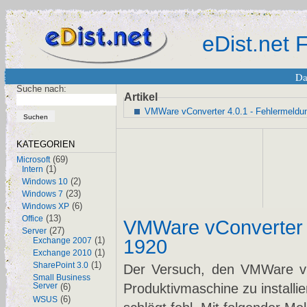
eDist.net
Da
Suche nach:
Artikel
VMWare vConverter 4.0.1 - Fehlermeldu
KATEGORIEN
(69)
Microsoft
(1)
Intern
(2)
Windows 10
(23)
Windows 7
(6)
Windows XP
(13)
Office
VMWare vConverter 
(27)
Server
(1)
1920
Exchange 2007
(1)
Exchange 2010
(1)
SharePoint 3.0
Der Versuch, den VMWare vCe
Small Business
Produktivmaschine zu installie
Server
(6)
(6)
WSUS