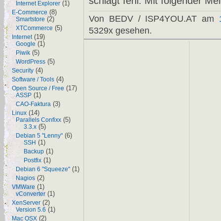
schlägt fehl. Mit folgender M
(1)
Internet Explorer
(8)
E-Commerce
Von BEDV / ISP4YOU.AT am
(2)
Smartstore
(5)
XTCommerce
5329x gesehen.
(19)
Internet
(1)
Google
(5)
Piwik
(5)
WordPress
(4)
Security
(4)
Software / Tools
(17)
Open Source / Free
(1)
ASSP
(3)
CAO-Faktura
(14)
Linux
(5)
Parallels Confixx
(5)
3.3.x
(6)
Debian 5 "Lenny"
(1)
SSH
(1)
Backup
(1)
Postfix
(1)
Debian 6 "Squeeze"
(2)
Nagios
(1)
VMWare
(1)
vConverter
(2)
XenServer
(1)
Version 5.6
(2)
Mac OSX