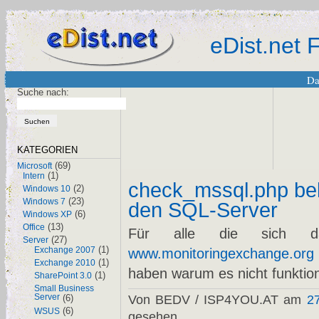
eDist.net
Da
Suche nach:
KATEGORIEN
(69)
Microsoft
(1)
Intern
check_mssql.php bek
(2)
Windows 10
(23)
Windows 7
den SQL-Server
(6)
Windows XP
(13)
Office
Für alle die sich d
(27)
Server
(1)
Exchange 2007
www.monitoringexchange.org
(1)
Exchange 2010
haben warum es nicht funktion
(1)
SharePoint 3.0
Small Business
Server
(6)
Von BEDV / ISP4YOU.AT am
2
(6)
WSUS
gesehen.