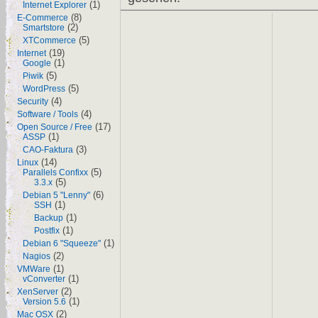
(1)
Internet Explorer
(8)
E-Commerce
(2)
Smartstore
(5)
XTCommerce
(19)
Internet
(1)
Google
(5)
Piwik
(5)
WordPress
(4)
Security
(4)
Software / Tools
(17)
Open Source / Free
(1)
ASSP
(3)
CAO-Faktura
(14)
Linux
(5)
Parallels Confixx
(5)
3.3.x
(6)
Debian 5 "Lenny"
(1)
SSH
(1)
Backup
(1)
Postfix
(1)
Debian 6 "Squeeze"
(2)
Nagios
(1)
VMWare
(1)
vConverter
(2)
XenServer
(1)
Version 5.6
(2)
Mac OSX