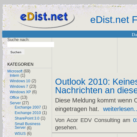
eDist.net
Da
Suche nach:
KATEGORIEN
(69)
Microsoft
(1)
Intern
Outlook 2010: Keine
(2)
Windows 10
(23)
Windows 7
Nachrichten an dies
(6)
Windows XP
(13)
Office
Diese Meldung kommt wenn Ou
(27)
Server
(1)
Exchange 2007
eingetragen hat.
weiterlesen..
(1)
Exchange 2010
(1)
SharePoint 3.0
Von Acor EDV Consulting am
0
Small Business
gesehen.
Server
(6)
(6)
WSUS