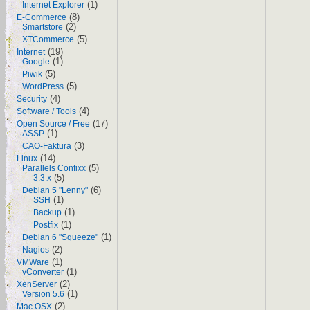
(1)
Internet Explorer
(8)
E-Commerce
(2)
Smartstore
(5)
XTCommerce
(19)
Internet
(1)
Google
(5)
Piwik
(5)
WordPress
(4)
Security
(4)
Software / Tools
(17)
Open Source / Free
(1)
ASSP
(3)
CAO-Faktura
(14)
Linux
(5)
Parallels Confixx
(5)
3.3.x
(6)
Debian 5 "Lenny"
(1)
SSH
(1)
Backup
(1)
Postfix
(1)
Debian 6 "Squeeze"
(2)
Nagios
(1)
VMWare
(1)
vConverter
(2)
XenServer
(1)
Version 5.6
(2)
Mac OSX