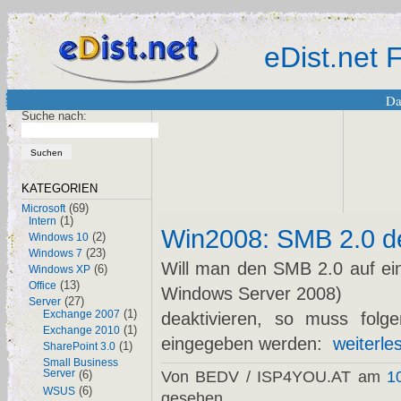
eDist.net
Da
Suche nach:
KATEGORIEN
(69)
Microsoft
(1)
Intern
Win2008: SMB 2.0 de
(2)
Windows 10
(23)
Windows 7
Will man den SMB 2.0 auf ei
(6)
Windows XP
(13)
Office
Windows Server 2008)
(27)
Server
(1)
Exchange 2007
deaktivieren, so muss fol
(1)
Exchange 2010
eingegeben werden:
weiterles
(1)
SharePoint 3.0
Small Business
Server
(6)
Von BEDV / ISP4YOU.AT am
1
(6)
WSUS
gesehen.