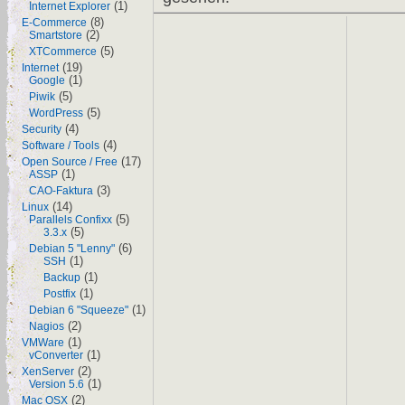
(1)
Internet Explorer
(8)
E-Commerce
(2)
Smartstore
(5)
XTCommerce
(19)
Internet
(1)
Google
(5)
Piwik
(5)
WordPress
(4)
Security
(4)
Software / Tools
(17)
Open Source / Free
(1)
ASSP
(3)
CAO-Faktura
(14)
Linux
(5)
Parallels Confixx
(5)
3.3.x
(6)
Debian 5 "Lenny"
(1)
SSH
(1)
Backup
(1)
Postfix
(1)
Debian 6 "Squeeze"
(2)
Nagios
(1)
VMWare
(1)
vConverter
(2)
XenServer
(1)
Version 5.6
(2)
Mac OSX