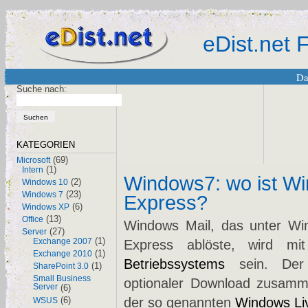
eDist.net
Da
Suche nach:
KATEGORIEN
(69)
Microsoft
(1)
Intern
Windows7: wo ist Wi
(2)
Windows 10
(23)
Windows 7
Express?
(6)
Windows XP
(13)
Office
Windows Mail, das unter Wi
(27)
Server
(1)
Exchange 2007
Express ablöste, wird m
(1)
Exchange 2010
Betriebssystems
sein. Der E
(1)
SharePoint 3.0
Small Business
optionaler Download zusamm
Server
(6)
(6)
der so genannten
Windows Liv
WSUS