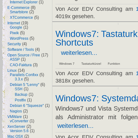
(1)
Internet Explorer
(8)
E-Commerce
Von Acor EDV Consulting am
(2)
Smartstore
4019x gesehen.
(5)
XTCommerce
(19)
Internet
(1)
Google
Windows7: Tastaturk
(5)
Piwik
(5)
WordPress
Shortcuts
(4)
Security
(4)
Software / Tools
weiterlesen...
(17)
Open Source / Free
(1)
ASSP
Windows 7
Tastaturkürzel
Funktion
(3)
CAO-Faktura
(14)
Linux
Von Acor EDV Consulting am
(5)
Parallels Confixx
(5)
3.3.x
3818x gesehen.
(6)
Debian 5 "Lenny"
(1)
SSH
(1)
Backup
Windows7: Systemda
(1)
Postfix
(1)
Debian 6 "Squeeze"
Windows7 und Vista Systemdat
(2)
Nagios
als Administrator mit folge
(1)
VMWare
(1)
vConverter
weiterlesen...
(2)
XenServer
(1)
Version 5.6
(2)
Von Acor EDV Consulting am
Mac OSX