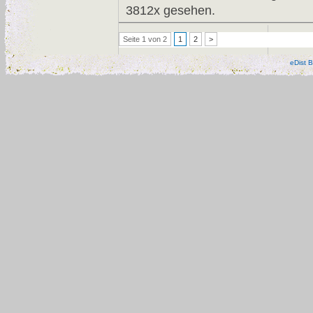
3812x gesehen.
Seite 1 von 2
1
2
>
eDist B