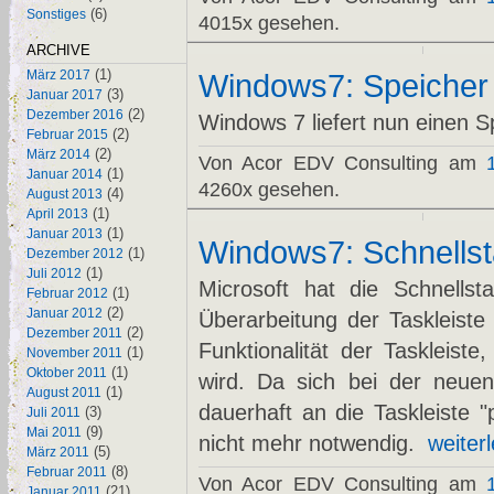
(6)
Sonstiges
4015x gesehen.
ARCHIVE
(1)
März 2017
Windows7: Speicher 
(3)
Januar 2017
(2)
Dezember 2016
Windows 7 liefert nun einen 
(2)
Februar 2015
(2)
März 2014
Von Acor EDV Consulting am
(1)
Januar 2014
4260x gesehen.
(4)
August 2013
(1)
April 2013
(1)
Januar 2013
Windows7: Schnellsta
(1)
Dezember 2012
(1)
Juli 2012
Microsoft hat die Schnells
(1)
Februar 2012
(2)
Januar 2012
Überarbeitung der Taskleiste 
(2)
Dezember 2011
Funktionalität der Taskleiste,
(1)
November 2011
(1)
Oktober 2011
wird. Da sich bei der neue
(1)
August 2011
dauerhaft an die Taskleiste "p
(3)
Juli 2011
(9)
Mai 2011
nicht mehr notwendig.
weiterl
(5)
März 2011
(8)
Februar 2011
Von Acor EDV Consulting am
(21)
Januar 2011