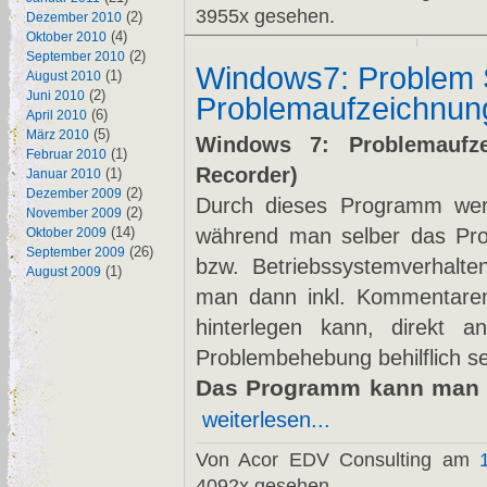
3955x gesehen.
(2)
Dezember 2010
(4)
Oktober 2010
(2)
September 2010
Windows7: Problem 
(1)
August 2010
(2)
Juni 2010
Problemaufzeichnun
(6)
April 2010
(5)
März 2010
Windows 7: Problemaufze
(1)
Februar 2010
Recorder)
(1)
Januar 2010
(2)
Dezember 2009
Durch dieses Programm werd
(2)
November 2009
(14)
während man selber das Pr
Oktober 2009
(26)
September 2009
bzw. Betriebssystemverhalte
(1)
August 2009
man dann inkl. Kommentaren
hinterlegen kann, direkt 
Problembehebung behilflich s
Das Programm kann man d
weiterlesen...
Von Acor EDV Consulting am
4092x gesehen.