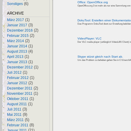
Office: OpenOffice.org
(6)
Sonstiges
ARCHIVE
(1)
März 2017
DokuTool: Erstellen einer Dokumentati
(3)
Januar 2017
(2)
Dezember 2016
(2)
Februar 2015
VideoPlayer: VLC
(2)
März 2014
Der VLC media player (anfänglich VideoLAN Client) ist 
(1)
Januar 2014
(4)
August 2013
(1)
April 2013
Skype stürzt gleich nach Start ab.
Um das Problem zu beheben gehen Sie in C:\Users\\A
(1)
Januar 2013
(1)
Dezember 2012
(1)
Juli 2012
(1)
Februar 2012
(2)
Januar 2012
(2)
Dezember 2011
(1)
November 2011
(1)
Oktober 2011
(1)
August 2011
(3)
Juli 2011
(9)
Mai 2011
(5)
März 2011
(8)
Februar 2011
(21)
Januar 2011