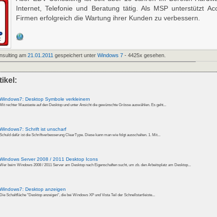
Internet, Telefonie und Beratung tätig. Als MSP unterstützt Ac
Firmen erfolgreich die Wartung ihrer Kunden zu verbessern.
nsulting am
21.01.2011
gespeichert unter
Windows 7
- 4425x gesehen.
ikel:
Windows7: Desktop Symbole verkleinern
Mit rechter Maustaste auf den Desktop und unter Ansicht die gewünschte Grösse auswählen. Es geht...
Windows7: Schrift ist unscharf
Schuld dafür ist die Schriftverbesserung ClearType. Diese kann man wie folgt ausschalten. 1. Mit...
Windows Server 2008 / 2011 Desktop Icons
Wer beim Windows 2008 / 2011 Server am Desktop nach Eigenschaften sucht, um zb. den Arbeitsplatz am Desktop...
Windows7: Desktop anzeigen
Die Schaltfläche "Desktop anzeigen", die bei Windows XP und Vista Teil der Schnellstartleiste...