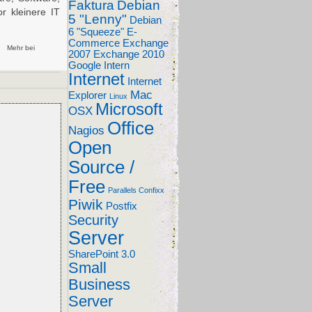
Faktura
Debian
or kleinere IT
5 "Lenny"
Debian
6 "Squeeze"
E-
Commerce
Exchange
Mehr bei
2007
Exchange 2010
Google
Intern
Internet
Internet
Mac
Explorer
Linux
Microsoft
OSX
Office
Nagios
Open
Source /
Free
Parallels Confixx
Piwik
Postfix
Security
Server
SharePoint 3.0
Small
Business
Server