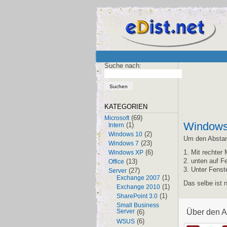
Suche nach:
KATEGORIEN
(69)
Microsoft
Windows7
(1)
Intern
(2)
Windows 10
Um den Abstand
(23)
Windows 7
(6)
1. Mit rechte
Windows XP
(13)
2. unten auf F
Office
3. Unter Fenst
(27)
Server
(1)
Exchange 2007
Das selbe ist 
(1)
Exchange 2010
(1)
SharePoint 3.0
Small Business
Über den A
Server
(6)
(6)
WSUS