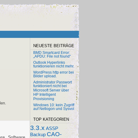
NEUESTE BEITRÄGE
BMD Smartcard Error:
„APDU: File not found“
Outlook Hyperlinks
funktionieren nicht mehr.
WordPress http error bei
Bilder upload.
Administrator Passwort
funktioniert nicht bei
Microsoft Server über
HP Intelligent
Provisioning
len.
Windows 10: kein Zugriff
auf Netlogon und Sysvol
TOP KATEGORIEN
3.3.x
ASSP
CAO-
Backup
re, Software,