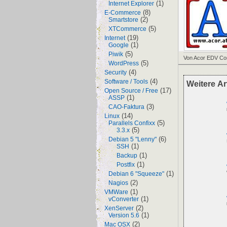
(1)
Internet Explorer
(8)
E-Commerce
(2)
Smartstore
(5)
XTCommerce
(19)
Internet
(1)
Google
(5)
Piwik
Von Acor EDV Co
(5)
WordPress
(4)
Security
(4)
Software / Tools
Weitere Art
(17)
Open Source / Free
(1)
ASSP
(3)
CAO-Faktura
(14)
Linux
(5)
Parallels Confixx
(5)
3.3.x
(6)
Debian 5 "Lenny"
(1)
SSH
(1)
Backup
(1)
Postfix
(1)
Debian 6 "Squeeze"
(2)
Nagios
(1)
VMWare
(1)
vConverter
(2)
XenServer
(1)
Version 5.6
(2)
Mac OSX