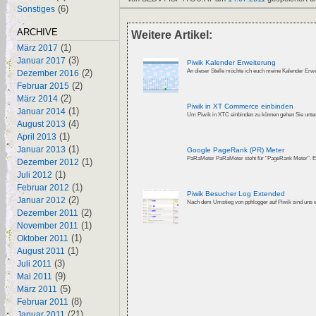
(6)
Sonstiges
ARCHIVE
Weitere Artikel:
(1)
März 2017
(3)
Januar 2017
Piwik Kalender Erweiterung
(2)
Dezember 2016
(2)
Februar 2015
(2)
März 2014
Piwik in XT Commerce einbinden
(1)
Januar 2014
(4)
August 2013
(1)
April 2013
(1)
Januar 2013
Google PageRank (PR) Meter
PaRaMeter PaRaMeter steht für "PageRank Meter"
(1)
Dezember 2012
(1)
Juli 2012
(1)
Februar 2012
Piwik Besucher Log Extended
(2)
Januar 2012
Nach dem Umstieg von pphlogger auf Piwik sind uns ein
(2)
Dezember 2011
(1)
November 2011
(1)
Oktober 2011
(1)
August 2011
(3)
Juli 2011
(9)
Mai 2011
(5)
März 2011
(8)
Februar 2011
(21)
Januar 2011