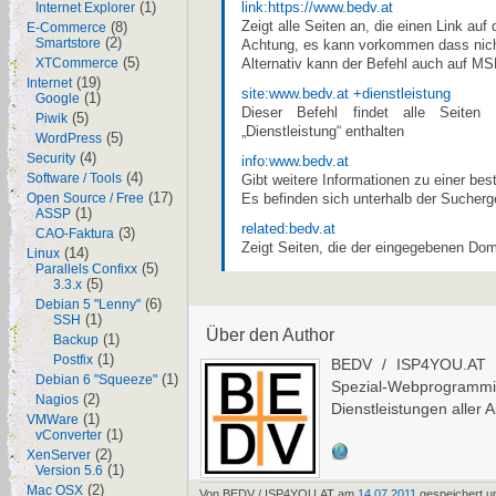
(1)
link:https://www.bedv.at
Internet Explorer
(8)
Zeigt alle Seiten an, die einen Link auf
E-Commerce
(2)
Smartstore
Achtung, es kann vorkommen dass nicht
(5)
XTCommerce
Alternativ kann der Befehl auch auf M
(19)
Internet
site:www.bedv.at +dienstleistung
(1)
Google
Dieser Befehl findet alle Seiten
(5)
Piwik
„Dienstleistung“ enthalten
(5)
WordPress
(4)
Security
info:www.bedv.at
(4)
Software / Tools
Gibt weitere Informationen zu einer be
(17)
Open Source / Free
Es befinden sich unterhalb der Sucherge
(1)
ASSP
related:bedv.at
(3)
CAO-Faktura
Zeigt Seiten, die der eingegebenen Dom
(14)
Linux
(5)
Parallels Confixx
(5)
3.3.x
(6)
Debian 5 "Lenny"
(1)
SSH
Über den Author
(1)
Backup
(1)
Postfix
BEDV / ISP4YOU.AT i
(1)
Debian 6 "Squeeze"
Spezial-Webprogrammi
(2)
Nagios
Dienstleistungen aller A
(1)
VMWare
(1)
vConverter
(2)
XenServer
(1)
Version 5.6
(2)
Mac OSX
Von BEDV / ISP4YOU.AT am
14.07.2011
gespeichert u