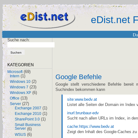
eDist.net
Da
Suche nach:
KATEGORIEN
(69)
Microsoft
Google Befehle
(1)
Intern
(2)
Windows 10
Google stellt verschiedene Befehle bereit
(23)
Windows 7
Suchindex bekommen kann
(6)
Windows XP
(13)
Office
site:www.bedv.at
(27)
Server
Listet alle Seiten der Domain im Index 
(1)
Exchange 2007
inurl:brunbaur-edv
(1)
Exchange 2010
Sucht nach allen URLs im Index, in de
(1)
SharePoint 3.0
Small Business
cache:https://www.bedv.at
Server
(6)
Zeigt den Inhalt des Google-Caches zu
(6)
WSUS