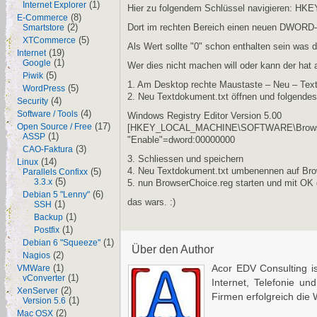
(1)
Internet Explorer
Hier zu folgendem Schlüssel navigieren
(8)
E-Commerce
(2)
Dort im rechten Bereich einen neuen DWORD-W
Smartstore
(5)
XTCommerce
Als Wert sollte "0" schon enthalten sein was 
(19)
Internet
(1)
Google
Wer dies nicht machen will oder kann der hat 
(5)
Piwik
1. Am Desktop rechte Maustaste – Neu – Te
(5)
WordPress
2. Neu Textdokument.txt öffnen und folgendes
(4)
Security
(4)
Software / Tools
Windows Registry Editor Version 5.00
(17)
Open Source / Free
[HKEY_LOCAL_MACHINE\SOFTWARE\Browse
(1)
ASSP
"Enable"=dword:00000000
(3)
CAO-Faktura
3. Schliessen und speichern
(14)
Linux
(5)
4. Neu Textdokument.txt umbenennen auf Bro
Parallels Confixx
(5)
3.3.x
5. nun BrowserChoice.reg starten und mit OK 
(6)
Debian 5 "Lenny"
das wars. :)
(1)
SSH
(1)
Backup
(1)
Postfix
(1)
Debian 6 "Squeeze"
Über den Author
(2)
Nagios
(1)
Acor EDV Consulting is
VMWare
(1)
vConverter
Internet, Telefonie un
(2)
XenServer
Firmen erfolgreich die
(1)
Version 5.6
(2)
Mac OSX