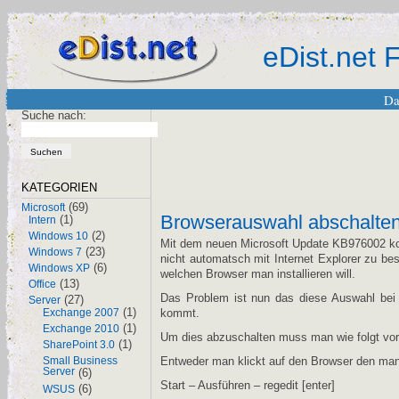
eDist.net
Da
Suche nach:
KATEGORIEN
(69)
Microsoft
Browserauswahl abschalten
(1)
Intern
(2)
Windows 10
Mit dem neuen Microsoft Update KB976002 kom
(23)
Windows 7
nicht automatsch mit Internet Explorer zu 
(6)
Windows XP
welchen Browser man installieren will.
(13)
Office
Das Problem ist nun das diese Auswahl bei 
(27)
Server
(1)
Exchange 2007
kommt.
(1)
Exchange 2010
Um dies abzuschalten muss man wie folgt vo
(1)
SharePoint 3.0
Small Business
Entweder man klickt auf den Browser den man 
Server
(6)
Start – Ausführen – regedit [enter]
(6)
WSUS