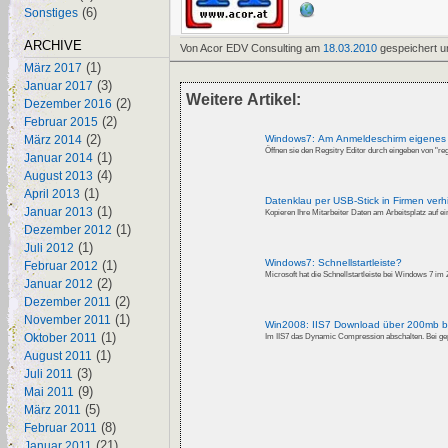
(6)
Sonstiges
ARCHIVE
Von Acor EDV Consulting am
18.03.2010
gespeichert u
(1)
März 2017
(3)
Januar 2017
Weitere Artikel:
(2)
Dezember 2016
(2)
Februar 2015
(2)
Windows7: Am Anmeldeschirm eigenes H
März 2014
(1)
Januar 2014
(4)
August 2013
(1)
April 2013
Datenklau per USB-Stick in Firmen verh
(1)
Januar 2013
(1)
Dezember 2012
(1)
Juli 2012
Windows7: Schnellstartleiste?
(1)
Februar 2012
Microsoft hat die Schnellstartleiste bei Windows 7 im Z
(2)
Januar 2012
(2)
Dezember 2011
(1)
November 2011
Win2008: IIS7 Download über 200mb br
(1)
Oktober 2011
Im IIS7 das D
(1)
August 2011
(3)
Juli 2011
(9)
Mai 2011
(5)
März 2011
(8)
Februar 2011
(21)
Januar 2011