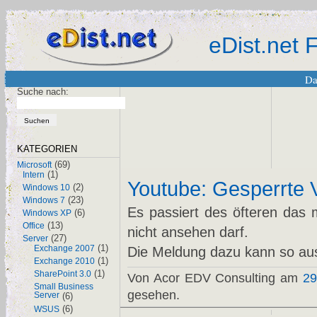
eDist.net
Da
Suche nach:
KATEGORIEN
(69)
Microsoft
(1)
Intern
Youtube: Gesperrte 
(2)
Windows 10
(23)
Windows 7
Es passiert des öfteren das 
(6)
Windows XP
(13)
Office
nicht ansehen darf.
(27)
Server
(1)
Exchange 2007
Die Meldung dazu kann so a
(1)
Exchange 2010
(1)
SharePoint 3.0
Von Acor EDV Consulting am
29
Small Business
gesehen.
Server
(6)
(6)
WSUS