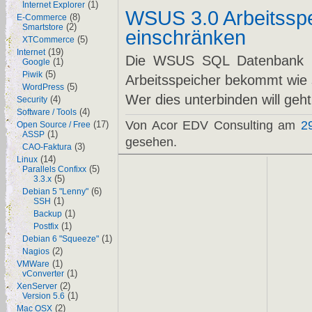
(1)
Internet Explorer
WSUS 3.0 Arbeitssp
(8)
E-Commerce
(2)
Smartstore
einschränken
(5)
XTCommerce
(19)
Internet
Die WSUS SQL Datenbank ist
(1)
Google
(5)
Piwik
Arbeitsspeicher bekommt wie s
(5)
WordPress
Wer dies unterbinden will geht
(4)
Security
(4)
Software / Tools
Von Acor EDV Consulting am
2
(17)
Open Source / Free
(1)
ASSP
gesehen.
(3)
CAO-Faktura
(14)
Linux
(5)
Parallels Confixx
(5)
3.3.x
(6)
Debian 5 "Lenny"
(1)
SSH
(1)
Backup
(1)
Postfix
(1)
Debian 6 "Squeeze"
(2)
Nagios
(1)
VMWare
(1)
vConverter
(2)
XenServer
(1)
Version 5.6
(2)
Mac OSX